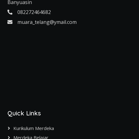
Banyuasin
082272464682
muara_telang@ymail.com
Quick Links
Kurikulum Merdeka
Merdeka Belajar